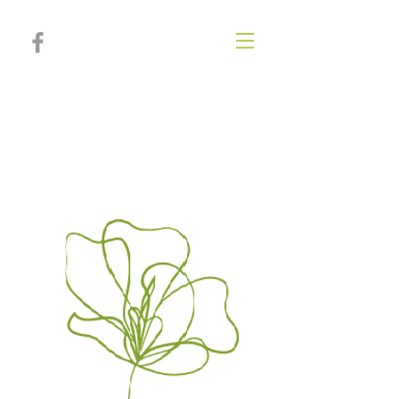
IRIA SALVADOR
Psicóloga, psicoterapeuta, coach
deportiva y personal