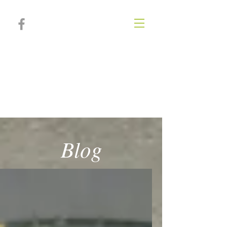
IRIA SALVADOR
Psicóloga, psicoterapeuta, coach
deportiva y personal
Blog