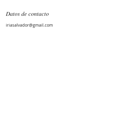
Datos de contacto
iriasalvador@gmail.com
IRIA SALVADOR
Psicóloga sanitaria
Colegiada G3911
Centro C-27-001071
Calle San Roque nº55 entlo
derecha. Lugo
iriasalvador@gmail.com
Tel:
607349686