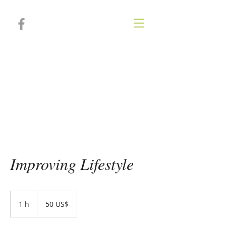
IRIA SALVADOR
Psicóloga, psicoterapeuta, coach
deportiva y personal
Improving Lifestyle
50
dólares
1 h
1
50 US$
estadounidenses